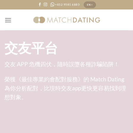
Skip
+852 9581 6883
EN >
to
content
交友平台
交友 APP 危機四伏，隨時誤墮各種詐騙陷阱！
榮獲《最佳專業約會配對服務》的 Match Dating
為你分析配對，比現時交友app更快更容易找到理
想對象。