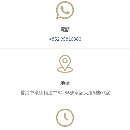
電話
+852 95816883
地址
香港中環德輔道中84-86號章記大廈9樓01室