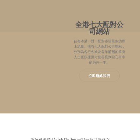
全港七大配對公
司網站
佔有本港一對一配對市場最多的網
上流量。擁有七大配對公司網站，
分別為各行各業及各年齡層的單身
人士更快捷更方便尋覓到您心目中
的另外一半。
立即聯絡我們
為什麼選擇 Match Dating 一對一配對服務？