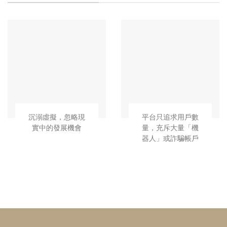
沉溺虛擬，忽略現
平台只追求用戶數
實中的發展機會
量，充斥大量「機
器人」或詐騙帳戶