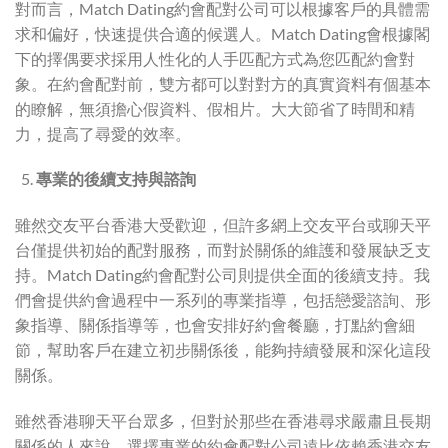
對而言，Match Dating約會配對公司可以根據客戶的具體需
求和偏好，快速提供合適的候選人。Match Dating會根據閣
下的擇偶要求採用人性化的人手匹配方式為您匹配約會對
象。在約會配對前，雙方都可以對對方的真實資料有個基本
的瞭解，無須擔心假資料、假相片。大大節省了時間和精
力，提高了尋愛的效率。
專業的後續支持與諮詢
雖然交友平台香港大受歡迎，但許多網上交友平台或聊天平
台僅提供初始的配對服務，而對於關係的維護和發展缺乏支
持。Match Dating約會配對公司則提供全面的後續支持。我
們會提供約會過程中一系列的專業指導，包括戀愛諮詢、形
象指導、關係指導等，也會安排好約會餐廳，打點約會細
節，幫助客戶在建立初步關係後，能夠持續發展和深化這段
關係。
雖然香港聊天平台眾多，但對於那些在香港尋求嚴肅且長期
關係的人來說，選擇專業的約會配對公司遠比依賴香港交友