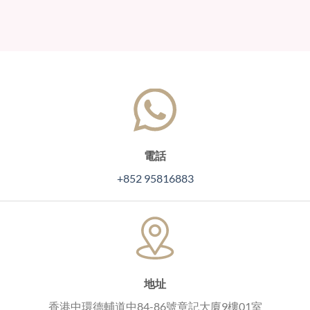
電話
+852 95816883
地址
香港中環德輔道中84-86號章記大廈9樓01室