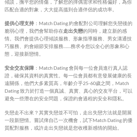
傾談，撫平您的情傷，了解您的擇偶需求和性格偏好，為你
匹配合適的對象，大大提高搵到合適伴侶的成功率。
提供心理支持
：Match Dating 約會配對公司理解您失戀後的
脆弱心理，我們會幫助你在
走出失戀
的同時，建立新的感
情。我們會提供心理傾談服務、形象指導服務、男女溝通技
巧服務、約會細節安排服務……務求令您以全心的形象和心
態，迎接新戀情。
安全交友保障
：Match Dating 會與每一位會員進行真人認
證，確保其資料的真實性。每一位會員都有意發展健康的長
遠關係，他們大多素質高，年齡介乎25-60歲之間，Match
Dating 致力於打造一個真誠、真實、真心的交友平台，可以
避免一些潛在的安全問題，保證約會過程的安全和隱私。
失戀走不出來？其實失戀並不可怕，走出失戀方法就是開展
一段新戀情。嘗試俾自己一次機會，試下Match Dating 的優
質配對服務，或許走出失戀就是您收穫新感情的開始。